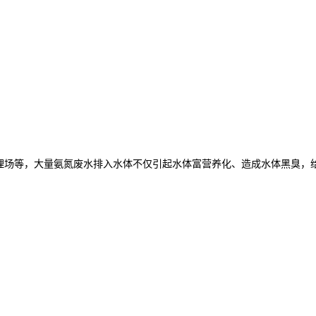
埋场等，大量氨氮废水排入水体不仅引起水体富营养化、造成水体黑臭，