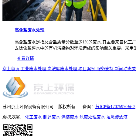
高含盐废水处理
高含盐废水是指总含盐质量分数至少1%的废水.其主要来自化工
去除含盐污水中的有机污染物对环境造成的影响至关重要。采用生物
查看详情
京上首页
工业废水处理
高浓度废水处理
项目案例
服务支持
新闻动态
关
苏州京上环保设备有限公司 版权所有 备案：
苏ICP备17075970号-2
解决方案：
化工废水
制药废水
涂装废水
危废处理废水
垃圾渗滤液