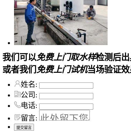
我们可以
免费上门取水样
检测后出
或者我们
免费上门试机
当场验证效
姓名:
公司:
电话:
留言: