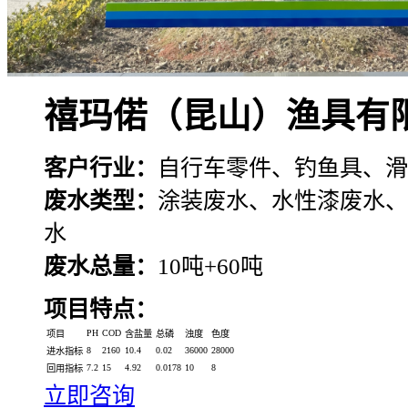
禧玛偌（昆山）渔具有
客户行业：
自行车零件、钓鱼具、滑
废水类型：
涂装废水、水性漆废水、
水
废水总量：
10吨+60吨
项目特点：
PH
COD
项目
含盐量
总磷
浊度
色度
8
2160
10.4
0.02
36000
28000
进水指标
7.2
15
4.92
0.0178
10
8
回用指标
立即咨询