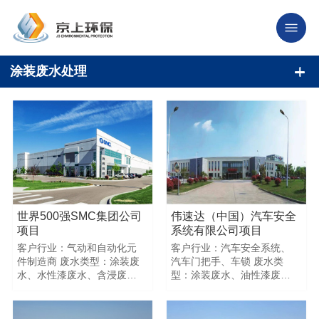
涂装废水处理
世界500强SMC集团公司
伟速达（中国）汽车安全
项目
系统有限公司项目
客户行业：气动和自动化元
客户行业：汽车安全系统、
件制造商 废水类型：涂装废
汽车门把手、车锁 废水类
水、水性漆废水、含浸废水
型：涂装废水、油性漆废
废水总量：10吨 $$ 项目
水、前处理废水 废水总量：
PHCOD氨氮 总磷浊度色度
50吨+20吨$$ 项目PHCOD
进水指标 3 180000
氨氮 总磷浊度色度 进水指标