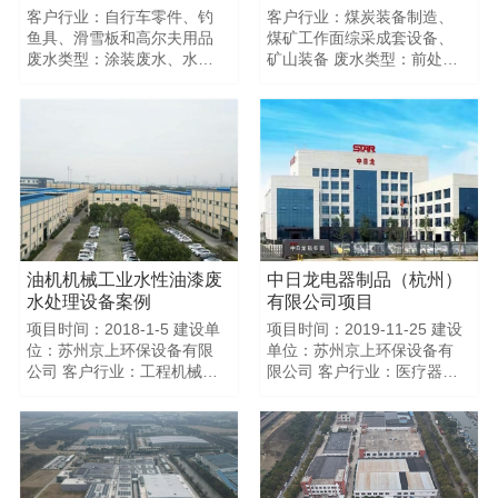
客户行业：自行车零件、钓
客户行业：煤炭装备制造、
PH8.2 COD465mg/L$$原处
鱼具、滑雪板和高尔夫用品
煤矿工作面综采成套设备、
理工艺：排放废水处理站(每
废水类型：涂装废水、水性
矿山装备 废水类型：前处理
吨水处理成本76元) 现处理工
漆废水、废水处理站综合废
废水、涂装废水、水性漆废
艺：不加药深度处理工艺,零
水（脱盐项目）、高含盐废
水、油性漆废水 废水总量：
排放、中水回用（每吨水处
水 废水总量：10吨+60吨$$
5吨+45吨+30吨 $$ 项目
理成本13元) 综合成本计算：
项目PHCOD含盐量 总磷浊
PHCOD氨氮 总磷浊度色度
每年为客户节省38万元喷涂
度色度 进水指标 8
进水指标 9 10500未检出未
废水处理成本
216010.40.023600028000
检出1028500968500 回用指
回用指标
标8.22650未检出未检出
7.2154.920.0178108$$客户
2818$$$$
行业：自行车零件、钓鱼
具、滑雪板和高尔夫用品 废
油机机械工业水性油漆废
中日龙电器制品（杭州）
水类型：涂装废水、水性漆
水处理设备案例
有限公司项目
废水、废水处理站综合废水
项目时间：2018-1-5 建设单
项目时间：2019-11-25 建设
（脱盐项目）、高含盐废水
位：苏州京上环保设备有限
单位：苏州京上环保设备有
废水总量：10吨+60吨 进水
公司 客户行业：工程机械、
限公司 客户行业：医疗器
指标：PH8 COD21600mg/L
CNC车床 废水类型：涂装废
材、汽车内饰件、家电3C 废
出水指标：PH7.2
COD15mg/L$$
水、水性漆废水 废水总量：
水类型：涂装废水、水性漆
10吨 $$ 项目PHCOD氨氮 总
废水、油性漆废水、UV漆废
磷浊度色度 进水指标
水 废水总量：20吨+30吨 $$
912450 未检出未检出
项目PHCOD氨氮 总磷浊度