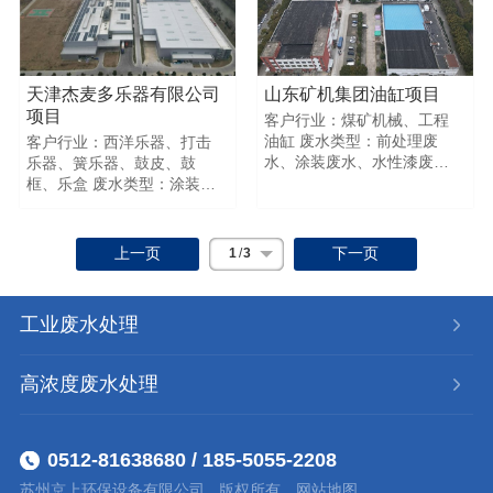
526720456050 回用指标
色度 进水指标
980600.5027.663948031260
8.22563未检出未检出
回用指标
1610$$$$
8.3100.1531.45188$$客户
行业：医疗器材、汽车内饰
天津杰麦多乐器有限公司
山东矿机集团油缸项目
件、家电3C 废水类型：涂装
项目
客户行业：煤矿机械、工程
废水、水性漆废水、油性漆
油缸 废水类型：前处理废
客户行业：西洋乐器、打击
废水、UV漆废水 废水量：50
水、涂装废水、水性漆废水
乐器、簧乐器、鼓皮、鼓
吨/T 进水指标：PH9
废水总量：25吨$$ 项目
框、乐盒 废水类型：涂装废
COD8060mg/L 出水指标：
PHCOD氨氮 总磷浊度色度
水、油性漆废水 废水总量：
PH8.3 COD10mg/L$$原处
进水指标
10吨 $$ 项目PHCOD氨氮 总
理工艺：排放废水处理站(每
7.5435624501118567045632
磷浊度色度 进水指标
吨水处理成本76元) 现处理工
上一页
下一页
1
/
3
回用指标
916200未检出未检出
艺：不加药深度处理工艺,零
7.59465105168$$$$
926750856350 回用指标
排放、中水回用（每吨水处
8.23650未检出未检出
理成本13元) 综合成本计算：
工业废水处理
1812$$$$
每年为客户节省42万元喷涂
废水处理成本
高浓度废水处理
0512-81638680 / 185-5055-2208
苏州京上环保设备有限公司
版权所有
网站地图