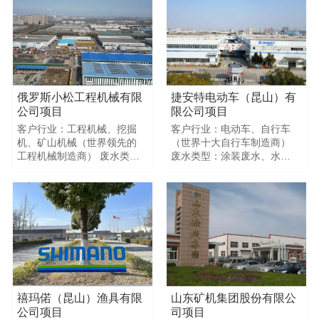
300520045 回用指标
8 10286未检出未检出
51000250.8108$$客户行
2683016570 回用指标
业：气动和自动化元件制造
82500未检出未检出
1818$$$$
商 废水类型：涂装废水、水
性漆废水、含浸废水 废水总
量：10吨 项目地址：天津 进
水指标：COD15万mg/L
俄罗斯小松工程机械有限
捷安特电动车（昆山）有
COD30万mg/L COD18万
公司项目
限公司项目
mg/l 回用指标：COD8千
客户行业：工程机械、挖掘
客户行业：电动车、自行车
mg/L COD5千mg/L COD1千
机、矿山机械（世界领先的
（世界十大自行车制造商）
mg/L$$
工程机械制造商） 废水类
废水类型：涂装废水、水性
型：涂装废水、水性漆废水
漆废水 废水总量：20吨+50
废水总量：120吨 $$ 项目
吨 $$ 项目PHCOD氨氮 总磷
PHCOD氨氮 总磷浊度色度
浊度色度 进水指标 9 10500
进水指标 922380 未检出未
未检出未检出
检出368600289300 回用指
1028500968500 回用指标
标8.52580未检出未检出
8.22650未检出未检出
2816$$$$
2818$$客户行业：电动车、
自行车 废水类型：喷涂废
水，涂装废水（水性漆、PU
金油、透明漆） 废水量：70
禧玛偌（昆山）渔具有限
山东矿机集团股份有限公
吨/T 进水指标：PH9
公司项目
司项目
COD28500mg/L 出水指标：