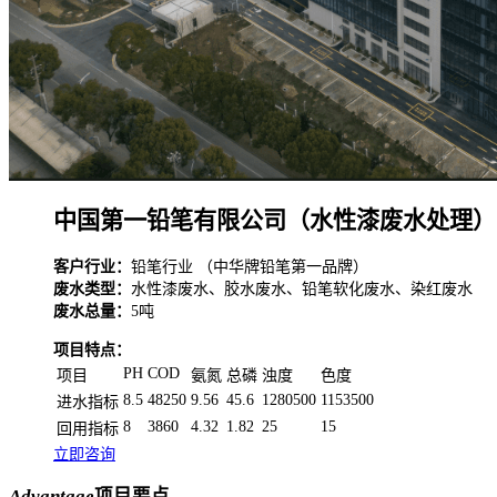
中国第一铅笔有限公司（水性漆废水处理）
客户行业：
铅笔行业 （中华牌铅笔第一品牌）
废水类型：
水性漆废水、胶水废水、铅笔软化废水、染红废水
废水总量：
5吨
项目特点：
PH
COD
项目
氨氮
总磷
浊度
色度
8.5
48250
9.56
45.6
1280500
1153500
进水指标
8
3860
4.32
1.82
25
15
回用指标
立即咨询
Advantage
项目要点