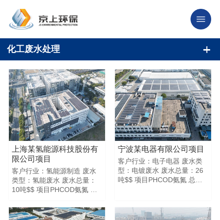
化工废水处理
上海某氢能源科技股份有
宁波某电器有限公司项目
限公司项目
客户行业：电子电器 废水类
型：电镀废水 废水总量：26
客户行业：氢能源制造 废水
吨$$ 项目PHCOD氨氮 总磷
类型：氢能废水 废水总量：
浊度色度 进水指标
10吨$$ 项目PHCOD氨氮 总
8.21629110160NDND 回用
磷浊度色度 进水指标
指标8.150518NDND$$$$
8.525621232356NDND 回
用指标7.537159NDND$$$$