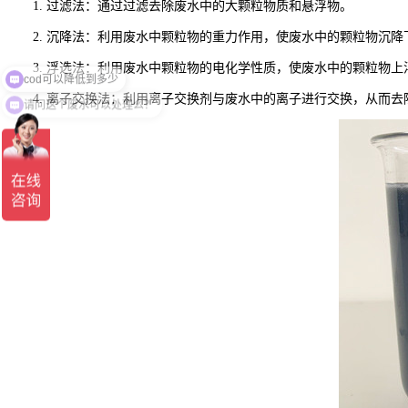
1. 过滤法：通过过滤去除废水中的大颗粒物质和悬浮物。
2. 沉降法：利用废水中颗粒物的重力作用，使废水中的颗粒物沉降
3. 浮选法：利用废水中颗粒物的电化学性质，使废水中的颗粒物
请问这个废水可以处理么？
4. 离子交换法：利用离子交换剂与废水中的离子进行交换，从而去