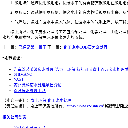
1. 吸附法：通过使用吸附剂，使废水中的有害物质被吸附在吸附
2. 萃取法：通过使用萃取剂，使废水中的有害物质被萃取出来，
3. 气浮法：通过向废水中通入气体，使废水中的气泡上浮，从而
综上所述，化工废水处理的工艺包括预处理、化学处理、生物处理
水的产生和排放，为保护环境做出更大的贡献。
上一篇：
已经是第一篇了
下一篇：
化工废水COD高怎么处理
“
推荐阅读
”
汽车涂装喷漆废水处理-选京上环保-每年可节省上百万废水处理
SHIMANO
VAST
苏州涂料废水处理项目介绍
涂装废水处理工艺
【本文标签】：
京上环保
化工废水处理
【责任编辑】：
京上环保
版权所有：
https://www.sz-jshb.cn
转载请注明出
相关公司动态